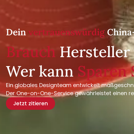
Dein
vertrauenswürdig
China
Brauch
Herstelle
Wer kann
Sparen 
Ein globales Designteam entwickelt maßgeschneid
Der One-on-One-Service gewährleistet einen re
Jetzt zitieren