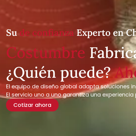
Su
de confianza
Experto en C
Costumbre
Fabric
¿Quién puede?
Ah
El equipo de diseño global adapta soluciones i
El servicio uno a uno garantiza una experiencia
Cotizar ahora