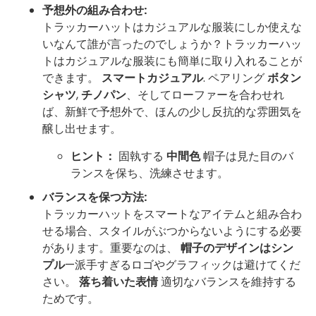
予想外の組み合わせ:
トラッカーハットはカジュアルな服装にしか使えな
いなんて誰が言ったのでしょうか？トラッカーハッ
トはカジュアルな服装にも簡単に取り入れることが
できます。
スマートカジュアル
. ペアリング
ボタン
シャツ
,
チノパン
、そしてローファーを合わせれ
ば、新鮮で予想外で、ほんの少し反抗的な雰囲気を
醸し出せます。
ヒント：
固執する
中間色
帽子は見た目のバ
ランスを保ち、洗練させます。
バランスを保つ方法:
トラッカーハットをスマートなアイテムと組み合わ
せる場合、スタイルがぶつからないようにする必要
があります。重要なのは、
帽子のデザインはシン
プル
—派手すぎるロゴやグラフィックは避けてくだ
さい。
落ち着いた表情
適切なバランスを維持する
ためです。