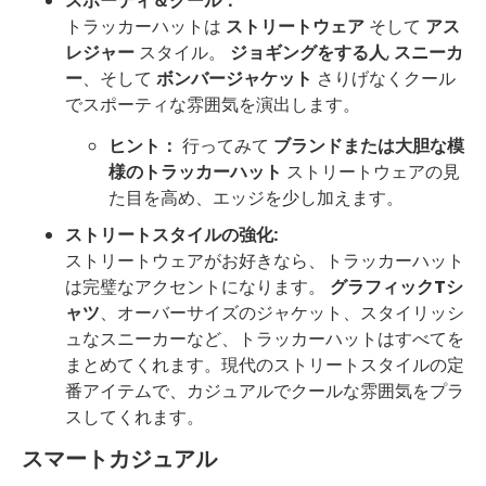
スポーティ＆クール：
トラッカーハットは
ストリートウェア
そして
アス
レジャー
スタイル。
ジョギングをする人
,
スニーカ
ー
、そして
ボンバージャケット
さりげなくクール
でスポーティな雰囲気を演出します。
ヒント：
行ってみて
ブランドまたは大胆な模
様のトラッカーハット
ストリートウェアの見
た目を高め、エッジを少し加えます。
ストリートスタイルの強化:
ストリートウェアがお好きなら、トラッカーハット
は完璧なアクセントになります。
グラフィックTシ
ャツ
、オーバーサイズのジャケット、スタイリッシ
ュなスニーカーなど、トラッカーハットはすべてを
まとめてくれます。現代のストリートスタイルの定
番アイテムで、カジュアルでクールな雰囲気をプラ
スしてくれます。
スマートカジュアル