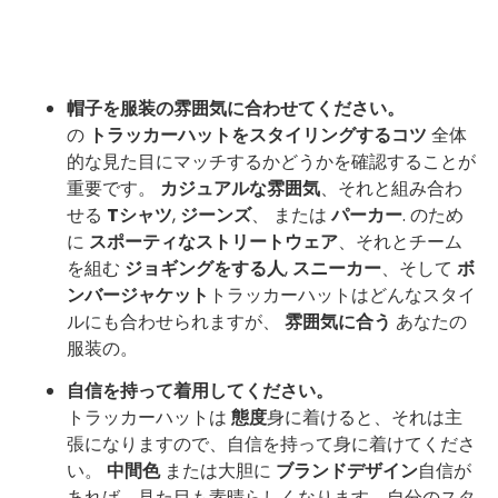
帽子を服装の雰囲気に合わせてください。
の
トラッカーハットをスタイリングするコツ
全体
的な見た目にマッチするかどうかを確認することが
重要です。
カジュアルな雰囲気
、それと組み合わ
せる
Tシャツ
,
ジーンズ
、 または
パーカー
. のため
に
スポーティなストリートウェア
、それとチーム
を組む
ジョギングをする人
,
スニーカー
、そして
ボ
ンバージャケット
トラッカーハットはどんなスタイ
ルにも合わせられますが、
雰囲気に合う
あなたの
服装の。
自信を持って着用してください。
トラッカーハットは
態度
身に着けると、それは主
張になりますので、自信を持って身に着けてくださ
い。
中間色
または大胆に
ブランドデザイン
自信が
あれば、見た目も素晴らしくなります。自分のスタ