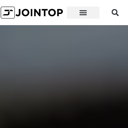
なぜ当社を選ぶべきか