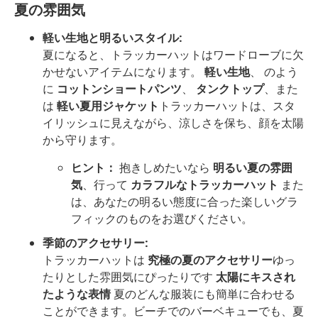
夏の雰囲気
軽い生地と明るいスタイル:
夏になると、トラッカーハットはワードローブに欠
かせないアイテムになります。
軽い生地
、 のよう
に
コットンショートパンツ
、
タンクトップ
、また
は
軽い夏用ジャケット
トラッカーハットは、スタ
イリッシュに見えながら、涼しさを保ち、顔を太陽
から守ります。
ヒント：
抱きしめたいなら
明るい夏の雰囲
気
、行って
カラフルなトラッカーハット
また
は、あなたの明るい態度に合った楽しいグラ
フィックのものをお選びください。
季節のアクセサリー:
トラッカーハットは
究極の夏のアクセサリー
ゆっ
たりとした雰囲気にぴったりです
太陽にキスされ
たような表情
夏のどんな服装にも簡単に合わせる
ことができます。ビーチでのバーベキューでも、夏