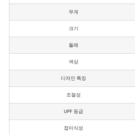
무게
크기
둘레
색상
디자인 특징
조절성
UPF 등급
접이식성