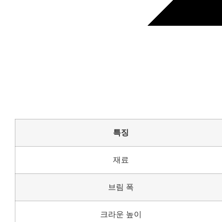
특징
재료
브림 폭
크라운 높이