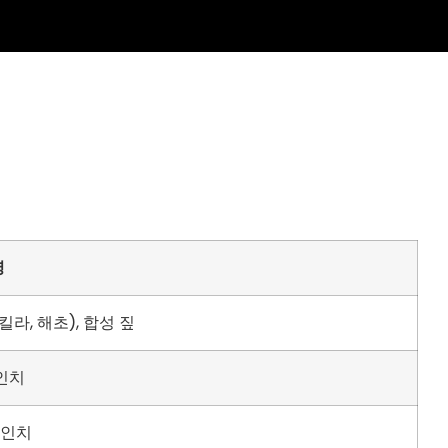
명
킬라, 해초), 합성 짚
 인치
5 인치