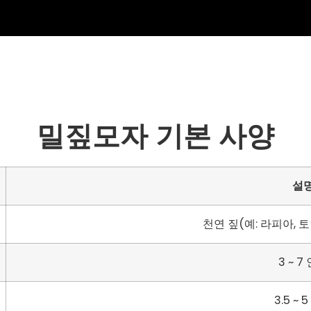
밀짚모자 기본 사양
설
천연 짚(예: 라피아, 토
3 ~ 7
3.5 ~ 