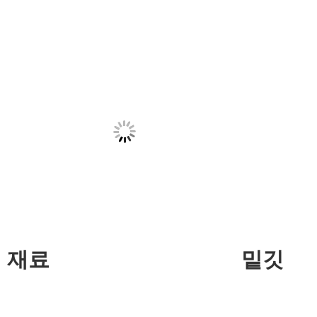
재료
밑깃