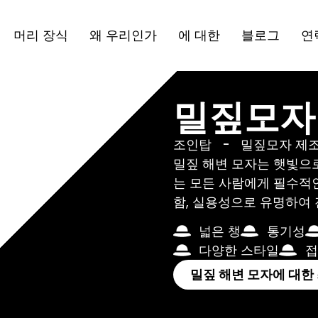
머리 장식
왜 우리인가
에 대한
블로그
연
밀짚모자
조인탑
-
밀짚모자 제
밀짚 해변 모자는 햇빛으
는 모든 사람에게 필수적인
함, 실용성으로 유명하여 
넓은 챙
통기성
다양한 스타일
접
밀짚 해변 모자에 대한