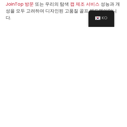
JoinTop 방문
또는 우리의 탐색
캡 제조 서비스
성능과 개
성을 모두 고려하여 디자인된 고품질 골프 헤드웨어입니
다.
KO
자주 묻는 질문
골프 모자 클립이 경기 중에 떨어지기도 하나요?
아니요, 제대로 조절하면 안 됩니다. 자석식은 일반적인
사용 시 안정적으로 고정되고, 클립식은 더욱 강력한 그
립감을 제공합니다.
모든 볼 마커가 모든 클립과 호환되나요?
토너먼트에서 골프 모자 클립을 사용할 수 있나요?
클립이 내 모자에 맞는지 어떻게 알 수 있나요?
클립을 사용하면 시간이 지나면서 모자가 손상될까