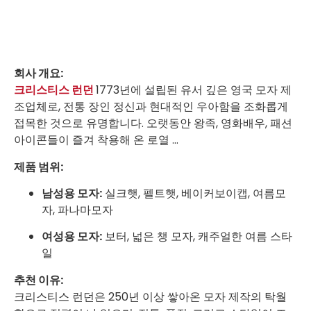
회사 개요:
크리스티스 런던
1773년에 설립된 유서 깊은 영국 모자 제
조업체로, 전통 장인 정신과 현대적인 우아함을 조화롭게
접목한 것으로 유명합니다. 오랫동안 왕족, 영화배우, 패션
아이콘들이 즐겨 착용해 온 로열 ...
제품 범위:
남성용 모자:
실크햇, 펠트햇, 베이커보이캡, 여름모
자, 파나마모자
여성용 모자:
보터, 넓은 챙 모자, 캐주얼한 여름 스타
일
추천 이유:
크리스티스 런던은 250년 이상 쌓아온 모자 제작의 탁월