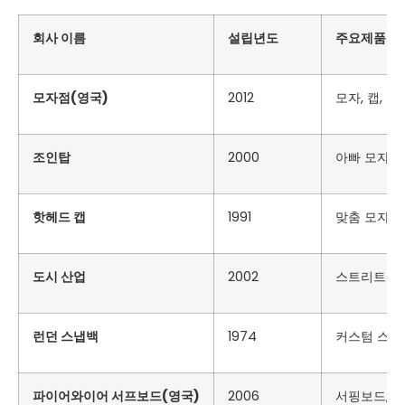
회사 이름
설립년도
주요제품
모자점(영국)
2012
모자, 캡, 
조인탑
2000
아빠 모자, 
핫헤드 캡
1991
맞춤 모자, 
도시 산업
2002
스트리트웨어
런던 스냅백
1974
커스텀 스냅백
파이어와이어 서프보드(영국)
2006
서핑보드, 