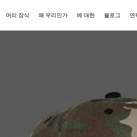
머리 장식
왜 우리인가
에 대한
블로그
연