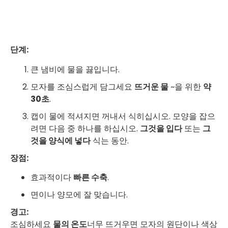
단계:
큰 냄비에 물을 끓입니다.
모자를 조심스럽게 담그세요
뜨거운 물
~을 위한
약
30초
.
캡이 물에 적셔지면 꺼내서 식히십시오. 모양을 잡으
려면 다음 중 하나를 하십시오.
그것을 입다
또는
그
것을 양식에 넣다
식는 동안.
장점:
효과적이다
빠른 수축
.
면이나 양모에 잘 맞습니다.
경고:
조심하세요
물의 온도
너무 뜨거우면 모자의 원단이나 색상