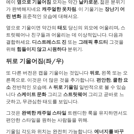
에이
옆으로 기울어짐
모자는 약간
날카로운
, 젊은 분위기
가 완벽해지네요
캐주얼한 옷차림
. 이 기울기는
장난기 어
린 변화
표준적인 모습에 대해서요.
옆으로 기울이면 약간의
태도
당신의 외모에 어울리며, 스
트릿웨어나 친구들과 어울리는 데 이상적입니다. 다음과
결합하세요.
디스트레스드 진
또는
그래픽 후드티
그것을
위해
힘들이지 않고 시원하다
분위기.
뒤로 기울어짐(좌/우)
또 다른 버전은 캡을 기울이는 것입니다
뒤로
, 왼쪽 또는 오
른쪽으로. 이것은 더 많은 것을 추가합니다.
편안한
,
쿨한 요
소
전반적인 모습에. A
뒤로 기울임
일반적으로 볼 수 있습
니다
스케이트 문화
그리고
스트릿웨어
그리고 곧바로 느
긋하고, 무관심한 태도를 보입니다.
그것은
완벽한 캐주얼 스타일
트렌디한 룩을 유지하면서도
편안한 스타일을 원하는 사람들을 위해.
기울임 각도와 위치는 완전히 가능합니다.
에너지를 바꾸