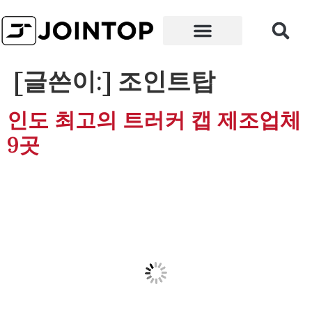
왜 우리인가
[글쓴이:]
조인트탑
인도 최고의 트러커 캡 제조업체
9곳