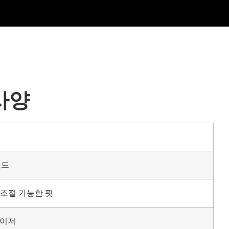
사양
렌드
 조절 가능한 핏
바이저