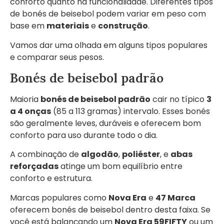
conforto quanto na funcionalidade. Diferentes tipos
de bonés de beisebol podem variar em peso com
base em
materiais
e
construção
.
Vamos dar uma olhada em alguns tipos populares
e comparar seus pesos.
Bonés de beisebol padrão
Maioria
bonés de beisebol padrão
cair no típico
3
a 4 onças
(85 a 113 gramas) intervalo. Esses bonés
são geralmente leves, duráveis e oferecem bom
conforto para uso durante todo o dia.
A combinação de
algodão
,
poliéster
, e
abas
reforçadas
atinge um bom equilíbrio entre
conforto e estrutura.
Marcas populares como
Nova Era
e
47 Marca
oferecem bonés de beisebol dentro desta faixa. Se
você está balançando um
Nova Era 59FIFTY
ou um