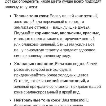
Вот как определить, какие цвета лучше всего подходят
вашему тону кожи:
Теплые тона кожи
: Если у вашей кожи желтый,
золотистый или персиковый оттенок, то
землистые оттенки — ваши лучшие друзья.
Подумайте
коричневые
,
апельсины
,
красные
,
и теплые оттенки, такие как горчично-желтый
или оливково-зеленый. Эти цвета усиливают
вашу природную теплоту и придают здоровое
сияние вашему внешнему виду.
Холодные тона кожи
: Если ваш подтон более
розовый, голубой или холодный,
придерживайтесь более холодных цветов.
Оттенки, такие как
синий
,
фиолетовый
, и
зеленый прекрасно сочетаются, придавая вашей
коже сбалансированный и яркий вид.
Нейтральные тона кожи
: Вам повезло! С
балансом теплых и холодных оттенков