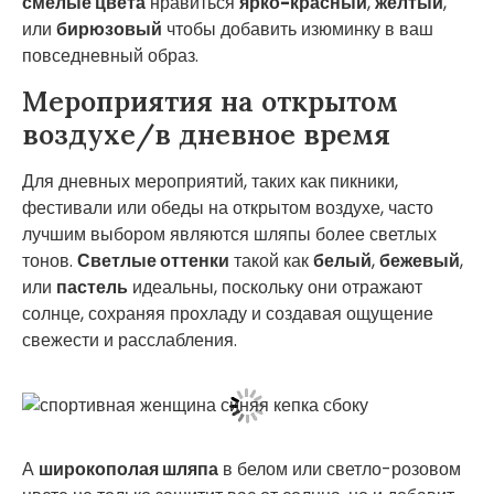
смелые цвета
нравиться
ярко-красный
,
желтый
,
или
бирюзовый
чтобы добавить изюминку в ваш
повседневный образ.
Мероприятия на открытом
воздухе/в дневное время
Для дневных мероприятий, таких как пикники,
фестивали или обеды на открытом воздухе, часто
лучшим выбором являются шляпы более светлых
тонов.
Светлые оттенки
такой как
белый
,
бежевый
,
или
пастель
идеальны, поскольку они отражают
солнце, сохраняя прохладу и создавая ощущение
свежести и расслабления.
А
широкополая шляпа
в белом или светло-розовом