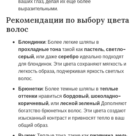
ваших глаз, делая их еще более
выразительными.
Рекомендации по выбору цвета
волос
Блондинки
: Более легкие шляпы в
прохладные тона
такой как
пастель
,
светло-
серый
, или даже
серебро
идеально подходят
для блондинок. Эти цвета сохраняют мягкость и
легкость образа, подчеркивая яркость светлых
волос.
Брюнетки
: Более темные шляпы в
теплые
оттенки
нравиться
бордовый
,
шоколадно-
коричневый
, или
лесной зеленый
Дополняют
богатство брюнетных волос. Эти цвета создают
изысканный контраст и привносят тепло в ваш
общий образ.
Рыжие
: Теплые тона, такие как
ржавчина
,
медь
,