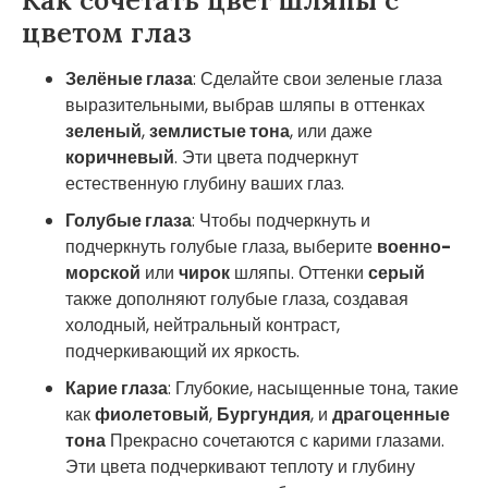
Как сочетать цвет шляпы с
цветом глаз
Зелёные глаза
: Сделайте свои зеленые глаза
выразительными, выбрав шляпы в оттенках
зеленый
,
землистые тона
, или даже
коричневый
. Эти цвета подчеркнут
естественную глубину ваших глаз.
Голубые глаза
: Чтобы подчеркнуть и
подчеркнуть голубые глаза, выберите
военно-
морской
или
чирок
шляпы. Оттенки
серый
также дополняют голубые глаза, создавая
холодный, нейтральный контраст,
подчеркивающий их яркость.
Карие глаза
: Глубокие, насыщенные тона, такие
как
фиолетовый
,
Бургундия
, и
драгоценные
тона
Прекрасно сочетаются с карими глазами.
Эти цвета подчеркивают теплоту и глубину