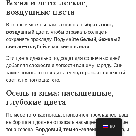
Весна и лето: легкие,
воздушные цвета
В теплые месяцы вам захочется выбрать
свет
,
воздушный
цвета, чтобы отражать солнце и
сохранять прохладу. Подумайте
белый
,
бежевый
,
светло-голубой
, и
мягкие пастели
.
Эти цвета идеально подходят для солнечных дней,
добавляя свежести и легкости вашему наряду. Они
также помогают отводить тепло, отражая солнечный
свет, а не поглощая его.
Осень и зима: насыщенные,
глубокие цвета
По мере того, как погода становится прохладнее, ваш
выбор шляп должен отражать насыщенные, глубокие
RU
тона сезона.
Бордовый
,
темно-зеленый
,
горчица
, и