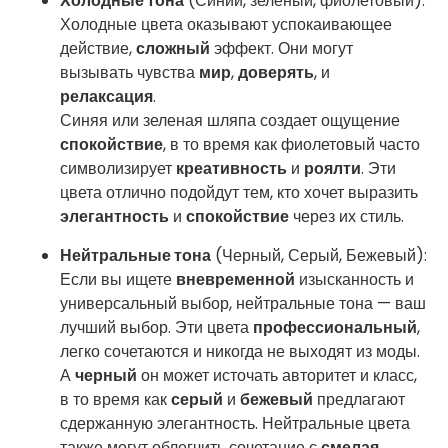
Холодные тона
(Синий, зеленый, фиолетовый):
Холодные цвета оказывают успокаивающее
действие,
сложный
эффект. Они могут
вызывать чувства
мир
,
доверять
, и
релаксация
.
Синяя или зеленая шляпа создает ощущение
спокойствие
, в то время как фиолетовый часто
символизирует
креативность
и
роялти
. Эти
цвета отлично подойдут тем, кто хочет выразить
элегантность
и
спокойствие
через их стиль.
Нейтральные тона
(Черный, Серый, Бежевый):
Если вы ищете
вневременной
изысканность и
универсальный выбор, нейтральные тона — ваш
лучший выбор. Эти цвета
профессиональный
,
легко сочетаются и никогда не выходят из моды.
А
черный
он может источать авторитет и класс,
в то время как
серый
и
бежевый
предлагают
сдержанную элегантность. Нейтральные цвета
также могут облегчить сочетание с
смелая