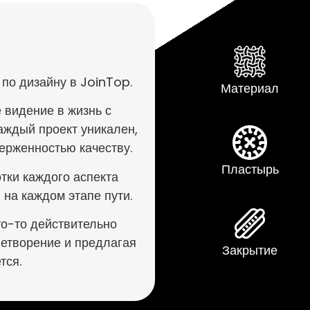
 по дизайну в JoinTop.
Материал
 видение в жизнь с
аждый проект уникален,
ерженностью качеству.
Пластырь
тки каждого аспекта
 на каждом этапе пути.
то-то действительно
летворение и предлагая
Закрытие
тся.