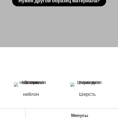
Нужен другой образец материала?
нейлон
Шерсть
Минусы