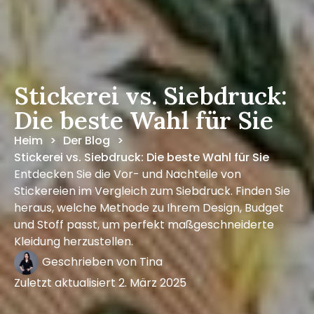
Stickerei vs. Siebdruck:
Die beste Wahl für Sie
Heim
Der Blog
>
>
Stickerei vs. Siebdruck: Die beste Wahl für Sie
Entdecken Sie die Vor- und Nachteile von
Stickereien im Vergleich zum Siebdruck. Finden Sie
heraus, welche Methode zu Ihrem Design, Budget
und Stoff passt, um perfekt maßgeschneiderte
Kleidung herzustellen.
Geschrieben von
Tina
Zuletzt aktualisiert
2. März 2025