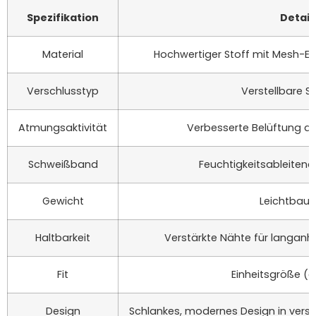
Spezifikation
Detail
Material
Hochwertiger Stoff mit Mesh-Ei
Verschlusstyp
Verstellbare 
Atmungsaktivität
Verbesserte Belüftung d
Schweißband
Feuchtigkeitsableiten
Gewicht
Leichtbauw
Haltbarkeit
Verstärkte Nähte für langan
Fit
Einheitsgröße (e
Design
Schlankes, modernes Design in vers