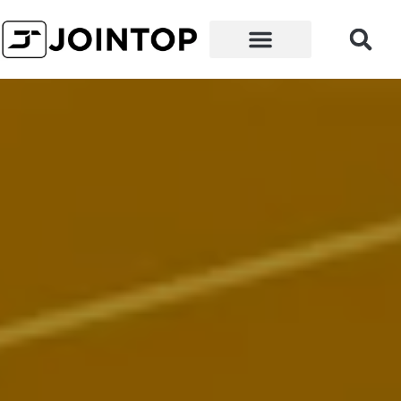
なぜ当社を選ぶべきか