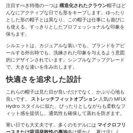
注目すべき特徴の一つは
構造化されたクラウン
帽子はど
んなにアクティブな日でも形をキープします。ゆったり
とした形の帽子とは異なり、この帽子は仕事にも遊びに
も使える、すっきりとしたプロフェッショナルな印象を
保ちます。
シルエットは、カジュアルな装いでも、ブランドをアピ
ールする外出時でも、洗練された印象を与えるよう意図
的にデザインされています。シンプルなアップグレード
で、大きな違いを生み出します。
快適さを追求した設計
これらの帽子は見た目が良いだけでなく、かぶり心地も
良いです。
ストレッチフィットオプション
人気の MFLX
Hydro スタイルに似た、ぴったりとしながらも柔軟なフ
ィット感を提供し、通気性も確保して蒸れを防ぎます。
寒い日でも大丈夫です。多くのモデルには
マイクロフリ
ースまたは吸湿発散性の裏地
冬は暖かく、夏は涼しく、