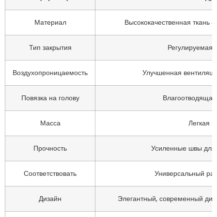
Материал
Высококачественная ткань 
Тип закрытия
Регулируемая 
Воздухопроницаемость
Улучшенная вентиляци
Повязка на голову
Влагоотводящая 
Масса
Легкая к
Прочность
Усиленные швы для
Соответствовать
Универсальный ра
Дизайн
Элегантный, современный диза