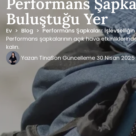
Performans Şapkal
Buluştuğu Yer
Ev
>
Blog
>
Performans Şapkaları: İşlevselliği
Performans şapkalarının açık hava etkinliklerinde
kalın.
Yazan
Tina
Son Güncelleme
30 Nisan 2025