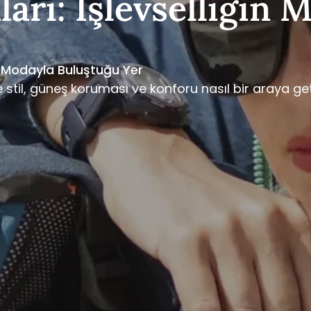
arı: İşlevselliğin 
n Modayla Buluştuğu Yer
 stil, güneş koruması ve konforu nasıl bir araya get