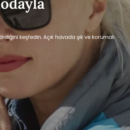
Modayla
irdiğini keşfedin. Açık havada şık ve korumalı