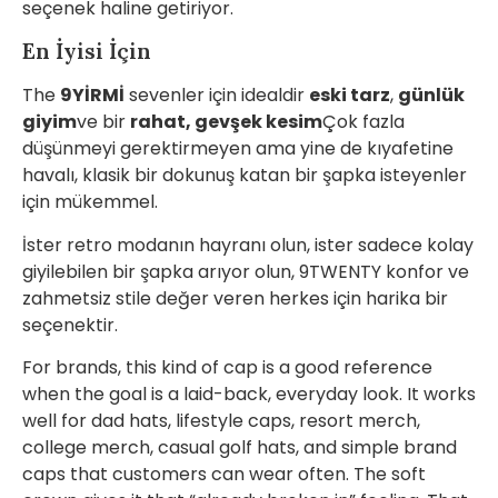
seçenek haline getiriyor.
En İyisi İçin
The
9YİRMİ
sevenler için idealdir
eski tarz
,
günlük
giyim
ve bir
rahat, gevşek kesim
Çok fazla
düşünmeyi gerektirmeyen ama yine de kıyafetine
havalı, klasik bir dokunuş katan bir şapka isteyenler
için mükemmel.
İster retro modanın hayranı olun, ister sadece kolay
giyilebilen bir şapka arıyor olun, 9TWENTY konfor ve
zahmetsiz stile değer veren herkes için harika bir
seçenektir.
For brands, this kind of cap is a good reference
when the goal is a laid-back, everyday look. It works
well for dad hats, lifestyle caps, resort merch,
college merch, casual golf hats, and simple brand
caps that customers can wear often. The soft