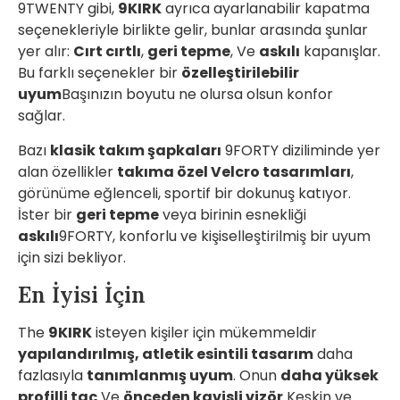
9TWENTY gibi,
9KIRK
ayrıca ayarlanabilir kapatma
seçenekleriyle birlikte gelir, bunlar arasında şunlar
yer alır:
Cırt cırtlı
,
geri tepme
, Ve
askılı
kapanışlar.
Bu farklı seçenekler bir
özelleştirilebilir
uyum
Başınızın boyutu ne olursa olsun konfor
sağlar.
Bazı
klasik takım şapkaları
9FORTY diziliminde yer
alan özellikler
takıma özel Velcro tasarımları
,
görünüme eğlenceli, sportif bir dokunuş katıyor.
İster bir
geri tepme
veya birinin esnekliği
askılı
9FORTY, konforlu ve kişiselleştirilmiş bir uyum
için sizi bekliyor.
En İyisi İçin
The
9KIRK
isteyen kişiler için mükemmeldir
yapılandırılmış, atletik esintili tasarım
daha
fazlasıyla
tanımlanmış uyum
. Onun
daha yüksek
profilli taç
Ve
önceden kavisli vizör
Keskin ve