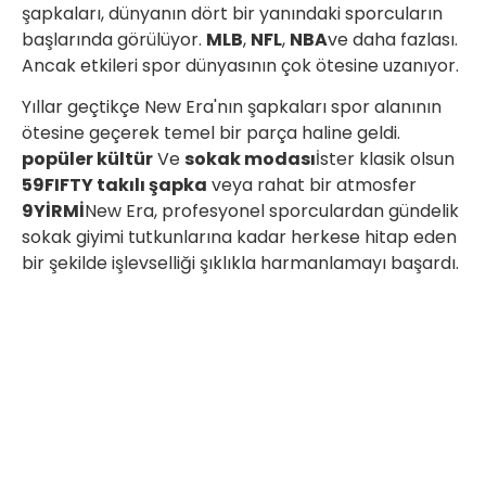
şapkaları, dünyanın dört bir yanındaki sporcuların
başlarında görülüyor.
MLB
,
NFL
,
NBA
ve daha fazlası.
Ancak etkileri spor dünyasının çok ötesine uzanıyor.
Yıllar geçtikçe New Era'nın şapkaları spor alanının
ötesine geçerek temel bir parça haline geldi.
popüler kültür
Ve
sokak modası
İster klasik olsun
59FIFTY takılı şapka
veya rahat bir atmosfer
9YİRMİ
New Era, profesyonel sporculardan gündelik
sokak giyimi tutkunlarına kadar herkese hitap eden
bir şekilde işlevselliği şıklıkla harmanlamayı başardı.