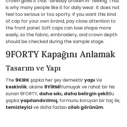
crown gives it that “already broken in” feeling. That
is why many people like it for daily wear. It does not
feel too serious or too sporty. If you want this kind
of cap for your own brand, pay close attention to
the front panel. Soft caps can lose shape more
easily, so the fabric, embroidery, and crown depth
should be checked during the sample stage.
9FORTY Kapağını Anlamak
Tasarım ve Yapı
The
9KIRK
şapka her şey demektir
yapı
Ve
keskinlik
. aksine
9YİRMİ
Yumuşak ve rahat bir his
sunan 9FORTY,
daha sıkı, daha belirgin şekil
Bu
şapka
yapılandırılmış
, formunu koruyan bir taç ile,
temizleyici
ve daha fazlası
cilalı görünüm
.