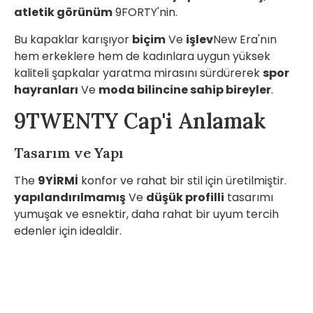
atletik görünüm
9FORTY'nin.
Bu kapaklar karışıyor
biçim
Ve
işlev
New Era'nın
hem erkeklere hem de kadınlara uygun yüksek
kaliteli şapkalar yaratma mirasını sürdürerek
spor
hayranları
Ve
moda bilincine sahip bireyler
.
9TWENTY Cap'i Anlamak
Tasarım ve Yapı
The
9YİRMİ
konfor ve rahat bir stil için üretilmiştir.
yapılandırılmamış
Ve
düşük profilli
tasarımı
yumuşak ve esnektir, daha rahat bir uyum tercih
edenler için idealdir.