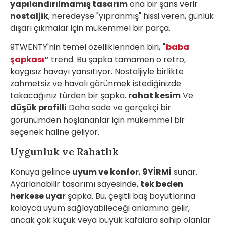
yapılandırılmamış tasarım
ona bir şans verir
nostaljik
, neredeyse "yıpranmış" hissi veren, günlük
dışarı çıkmalar için mükemmel bir parça.
9TWENTY'nin temel özelliklerinden biri,
"
baba
şapkası
”
trend. Bu şapka tamamen o retro,
kaygısız havayı yansıtıyor. Nostaljiyle birlikte
zahmetsiz ve havalı görünmek istediğinizde
takacağınız türden bir şapka.
rahat kesim
Ve
düşük profilli
Daha sade ve gerçekçi bir
görünümden hoşlananlar için mükemmel bir
seçenek haline geliyor.
Uygunluk ve Rahatlık
Konuya gelince
uyum ve konfor
,
9YİRMİ
sunar.
Ayarlanabilir tasarımı sayesinde,
tek beden
herkese uyar
şapka. Bu, çeşitli baş boyutlarına
kolayca uyum sağlayabileceği anlamına gelir,
ancak çok küçük veya büyük kafalara sahip olanlar