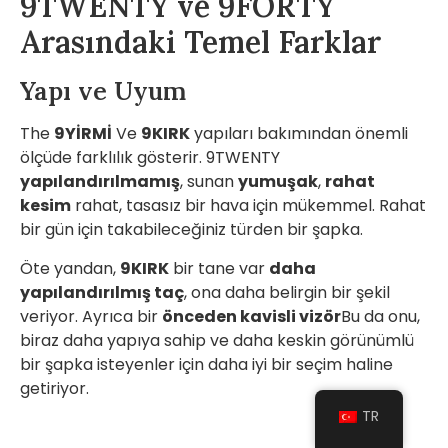
9TWENTY ve 9FORTY
Arasındaki Temel Farklar
Yapı ve Uyum
The
9YİRMİ
Ve
9KIRK
yapıları bakımından önemli
ölçüde farklılık gösterir. 9TWENTY
yapılandırılmamış
, sunan
yumuşak
,
rahat
kesim
rahat, tasasız bir hava için mükemmel. Rahat
bir gün için takabileceğiniz türden bir şapka.
Öte yandan,
9KIRK
bir tane var
daha
yapılandırılmış taç
, ona daha belirgin bir şekil
veriyor. Ayrıca bir
önceden kavisli vizör
Bu da onu,
biraz daha yapıya sahip ve daha keskin görünümlü
bir şapka isteyenler için daha iyi bir seçim haline
getiriyor.
TR