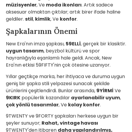
müzisyenler
, Ve
moda ikonları
. Artık sadece
aksesuar olmaktan çıktılar; artık birer ifade haline
geldiler.
stil
,
kimlik
, Ve
konfor
.
Şapkalarının Önemi
New Era'nın imza şapkası,
59ELLİ
, gerçek bir klasiktir.
uygun tasarım
, beyzbol kültürü ve spor
hayranlığıyla eşanlamlı hale geldi. Ancak, New
Era'nın etkisi 59FIFTY'nin çok ötesine uzanıyor.
Yıllar geçtikçe marka, her ihtiyaca ve duruma uygun
geniş bir şapka stili yelpazesi sunacak şekilde
ürünlerini çeşitlendirdi. Bunlar arasında,
9YİRMİ
Ve
9KIRK
popülerlik kazandılar
ayarlanabilir uyum
,
çok yönlü tasarımlar
, Ve
kolay konfor
.
9TWENTY ve 9FORTY şapkaları herkese uygun bir
şeyler sunuyor;
Rahat, vintage havası
9TWENTY'den itibaren
daha yapılandırılmış,