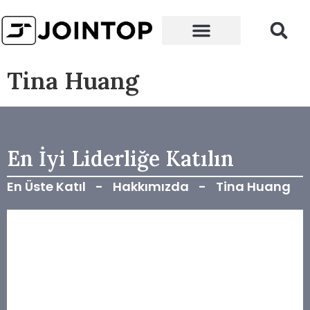
Neden Biz
Temas etmek
Tina Huang
En İyi Liderliğe Katılın
En Üste Katıl
-
Hakkımızda
-
Tina Huang