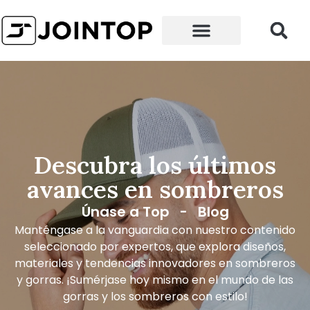
¿Por qué nosotros?
Descubra los últimos
avances en sombreros
Únase a Top
-
Blog
Manténgase a la vanguardia con nuestro contenido
seleccionado por expertos, que explora diseños,
materiales y tendencias innovadores en sombreros
y gorras. ¡Sumérjase hoy mismo en el mundo de las
gorras y los sombreros con estilo!