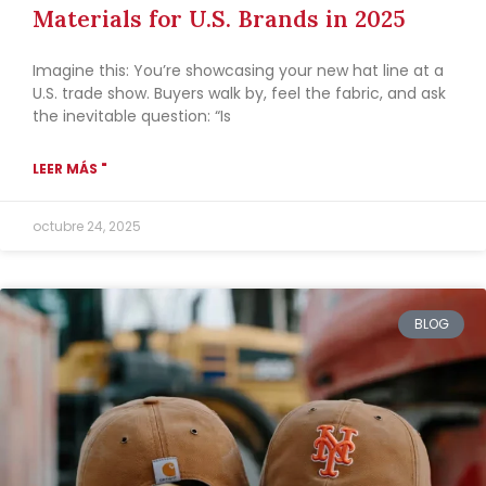
Materials for U.S. Brands in 2025
Imagine this: You’re showcasing your new hat line at a
U.S. trade show. Buyers walk by, feel the fabric, and ask
the inevitable question: “Is
LEER MÁS "
octubre 24, 2025
BLOG